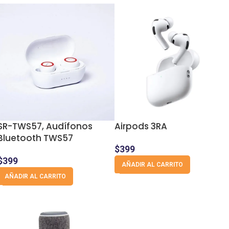
SR-TWS57, Audífonos
Airpods 3RA
Bluetooth TWS57
$
399
$
399
AÑADIR AL CARRITO
AÑADIR AL CARRITO