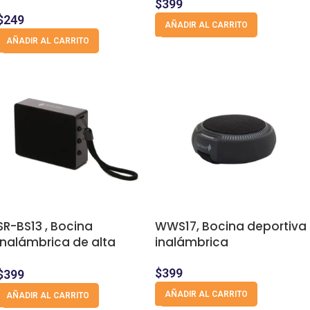
$
399
$
249
AÑADIR AL CARRITO
AÑADIR AL CARRITO
SR-BS13 , Bocina
WWS17, Bocina deportiva
inalámbrica de alta
inalámbrica
definición
$
399
$
399
AÑADIR AL CARRITO
AÑADIR AL CARRITO