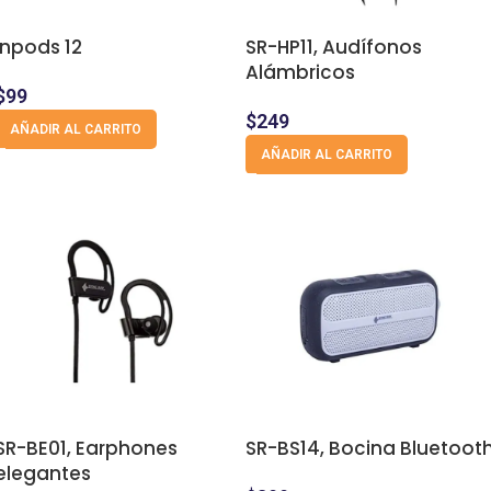
Inpods 12
SR-HP11, Audífonos
Alámbricos
$
99
$
249
AÑADIR AL CARRITO
AÑADIR AL CARRITO
SR-BE01, Earphones
SR-BS14, Bocina Bluetoot
elegantes