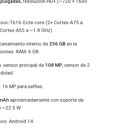
 pulgadas
, resolución HD+ (~720 × 1600
isoc T616 Octa-core (2× Cortex-A75 a
Cortex-A55 a ~1.8 GHz).
cenamiento interno de
256 GB
en la
siones. RAM: 6 GB.
: sensor principal de
108 MP
, sensor de 2
didad.
 16 MP para selfies.
 mAh
aproximadamente con soporte de
e ~22.5 W.
ivo: Android 14.