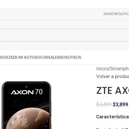
ENVIÓS
POLÍTI
RIOS
ZEEK MI AUTO
SUCURSALES
NOSOTROS
Inicio
/
Smartph
Volver a produ
ZTE A
$
4,499
$
3,899
Característica