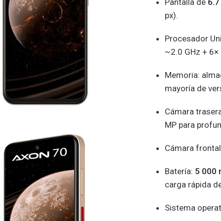
Pantalla de
6.7
px).
Procesador Un
~2.0 GHz + 6× 
Memoria: alma
mayoría de ver
Cámara trasera
MP para profun
Cámara frontal:
Batería:
5 000
carga rápida d
Sistema operat