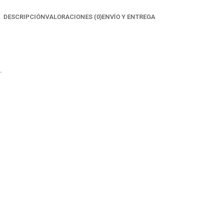
DESCRIPCIÓN
VALORACIONES (0)
ENVÍO Y ENTREGA
.